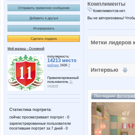
Комплименты
Отправить приватное сообщение
Комплиментов нет.
Вы не авторизованы! Чтоб
Добавить в друзья
Игнорировать
Сделать подарок
Метки лидеров
Мой малыш - Основной
популярность:
14213 место
рейтинг
2426
?
Интервью
Привилегированный
пользователь
11
уровня
Последние
фотогра
Статистика портрета:
сейчас просматривают портрет - 0
зарегистрированные пользователи
посетившие портрет за 7 дней - 0