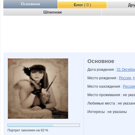
Основное
Блог
( 0 )
Др
Шпионаж
Основное
Дата рождения :
31 Октяб
Место рождения :
Россия
,
Н
Место нахождения :
Россия
Место проживания : не ука
Любимые места : не указа
Интересы : не указаны
Портрет заполнен на 63 %